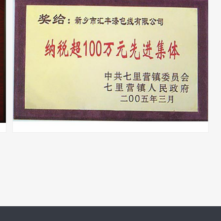
质量管理**单位
纳税超100万元**集体